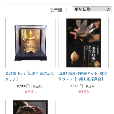
表示順 :
金灯籠_No.7【山鹿灯籠の店な
山鹿灯籠制作体験キット_擬宝
かしま】
珠ランプ【山鹿灯籠振興会】
8,900円
1,500円
（税込み）
（税込み）
在庫切れ
在庫切れ