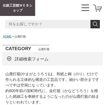
伝統工芸館ＷＥＢシ
ョップ
HOME
山鹿灯籠
CATEGORY
山鹿灯籠
詳細検索フォーム
山鹿灯籠(やまがとうろう)
は、和紙と糊（のり）だけで
作られる立体的な構造の工芸品です。細かい部分まです
べて中は空洞になっています。
約600年前の室町時代に、金灯籠（かなどうろう）を模
した紙細工を奉納するようになったのが山鹿灯籠の始ま
りといわれています。