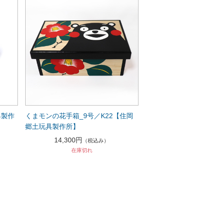
具製作
くまモンの花手箱_9号／K22【住岡
郷土玩具製作所】
14,300円
（税込み）
在庫切れ