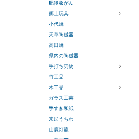
肥後象がん
郷土玩具
小代焼
天草陶磁器
高田焼
県内の陶磁器
手打ち刃物
竹工品
木工品
ガラス工芸
手すき和紙
来民うちわ
山鹿灯籠