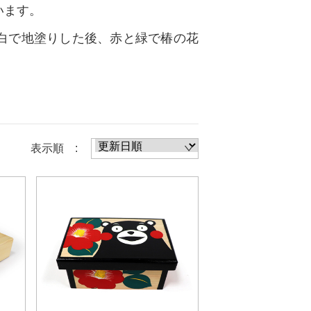
います。
白で地塗りした後、赤と緑で椿の花
表示順 :