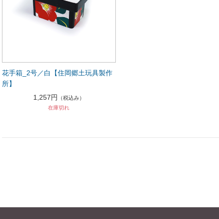
花手箱_2号／白【住岡郷土玩具製作
所】
1,257円
（税込み）
在庫切れ