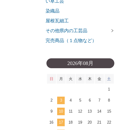
い草工芸
染織品
屋根瓦細工
その他県内の工芸品
完売商品（１点物など）
2026年08月
日
月
火
水
木
金
土
1
2
3
4
5
6
7
8
9
10
11
12
13
14
15
16
17
18
19
20
21
22