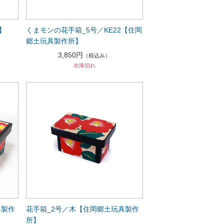
】
くまモンの花手箱_5号／KE22【住岡
郷土玩具製作所】
3,850円
（税込み）
在庫切れ
具製作
花手箱_2号／木【住岡郷土玩具製作
所】