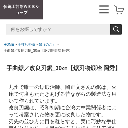
伝統工芸館ＷＥＢシ
ョップ
HOME
手打ち刃物
鋸（のこ）
手曲鋸／改良刃鋸_30㎝【鋸刃物鍛冶 岡秀】
手曲鋸／改良刃鋸_30㎝【鋸刃物鍛冶 岡秀】
九州で唯一の鋸鍛治師、岡正文さんの鋸は、
火
床で何度もたたきあげる昔ながらの製造法を用
いて作られています。
改良刃鋸は、昭和初期に台湾の林業関係者によ
って考案された物を更に改良した物です。
刃先の並び方に目を凝らすと、実に巧妙な手仕