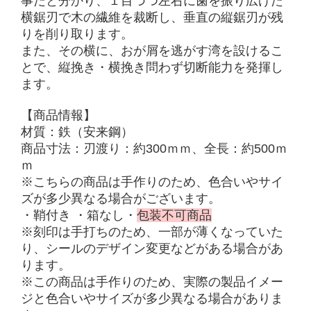
事だと分かり、１目づつ左右に歯を振り広げた
横鋸刃で木の繊維を裁断し、垂直の縦鋸刃が残
りを削り取ります。
また、その横に、おが屑を逃がす湾を設けるこ
とで、縦挽き・横挽き問わず切断能力を発揮し
ます。
【商品情報】
材質：
鉄（
安来鋼）
商品寸法：刃渡り：約300ｍｍ、全長
：約500ｍ
ｍ
※こちらの商品は手作りのため、色合いやサイ
ズが多少異なる場合がございます。
・
鞘付き
・箱なし
・
包装不可商品
※刻印は手打ちのため、一部が薄くなっていた
り、シールのデザイン変更などがある場合があ
ります。
※この商品は手作りのため、実際の製品イメー
ジと色合いやサイズが多少異なる場合がありま