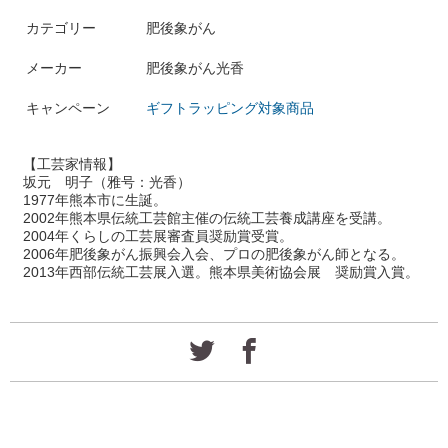
カテゴリー
肥後象がん
メーカー
肥後象がん光香
キャンペーン
ギフトラッピング対象商品
【工芸家情報】
坂元 明子
（雅号：光香）
1977年熊本市に生誕。
2002年熊本県伝統工芸館主催の伝統工芸養成講座を受講。
2004年くらしの工芸展審査員奨励賞受賞。
2006年肥後象がん振興会入会、プロの肥後象がん師となる。
2013年西部伝統工芸展入選。熊本県美術協会展 奨励賞入賞。