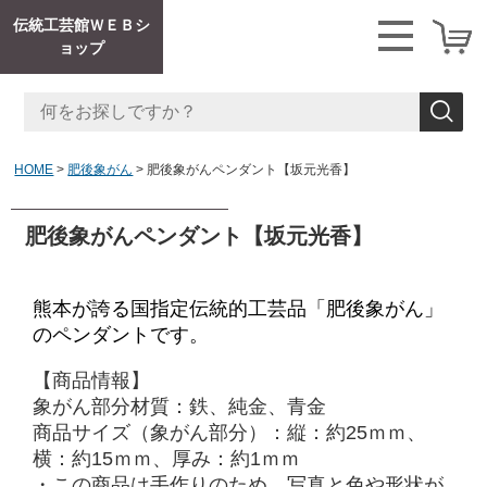
伝統工芸館ＷＥＢシ
ョップ
HOME
肥後象がん
肥後象がんペンダント【坂元光香】
肥後象がんペンダント【坂元光香】
熊本が誇る国指定伝統的工芸品「肥後象がん」
のペンダントです。
【商品情報】
象がん部分
材質：鉄、純金、青金
商品サイズ（
象がん部分
）：
縦：
約25ｍｍ、
横：約15ｍｍ、厚み：約1ｍｍ
・
この商品は手作りのため、写真と色や形状が