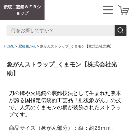
伝統工芸館ＷＥＢシ
ョップ
HOME
肥後象がん
象がんストラップ_くまモン【株式会社光助】
象がんストラップ_くまモン【株式会社光
助】
刀の鐔や火縄銃の装飾技法として生まれた熊本
が誇る国指定伝統的工芸品「肥後象がん」の技
で、人気のくまモンの柄が装飾されたストラッ
プです。
商品サイズ（
象がん部分
）：
縦：約25ｍｍ、