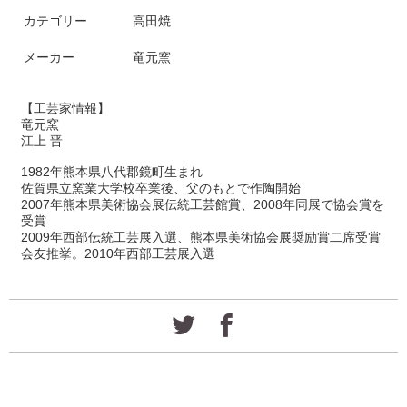
カテゴリー
高田焼
メーカー
竜元窯
【工芸家情報】
竜元窯
江上 晋
1982年熊本県八代郡鏡町生まれ
佐賀県立窯業大学校卒業後、父のもとで作陶開始
2007年熊本県美術協会展伝統工芸館賞、2008年同展で協会賞を
受賞
2009年西部伝統工芸展入選、熊本県美術協会展奨励賞二席受賞
会友推挙。2010年西部工芸展入選