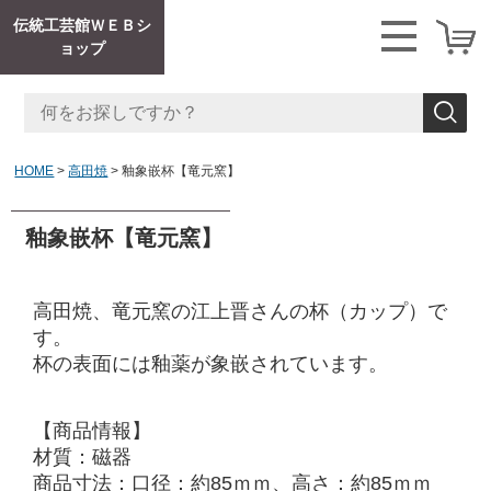
伝統工芸館ＷＥＢシ
ョップ
HOME
高田焼
釉象嵌杯【竜元窯】
釉象嵌杯【竜元窯】
高田焼、竜元窯の江上晋さんの杯（カップ）で
す。
杯の表面には釉薬が象嵌されています。
【商品情報】
材質：磁器
商品寸法：口径：約85ｍｍ、高さ：約85ｍｍ